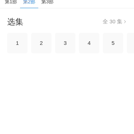
第1部
第2部
第3部
选集
全 30 集
1
2
3
4
5