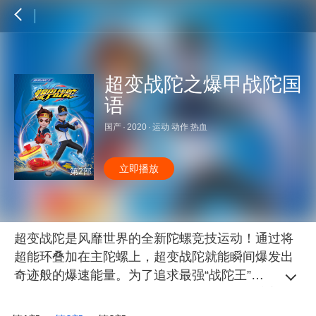
超变战陀之爆甲战陀国
语
国产
·
2020
·
运动 动作 热血
立即播放
第2部
超变战陀是风靡世界的全新陀螺竞技运动！通过将
超能环叠加在主陀螺上，超变战陀就能瞬间爆发出
奇迹般的爆速能量。为了追求最强“战陀王”的称号，
世界各地的陀螺选手都汇聚在战陀学院，上演着热
血沸腾的陀螺对决！ 左旋PK右旋，开启最强决斗。