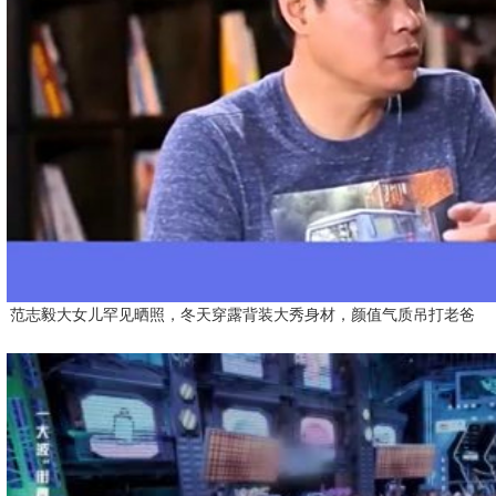
范志毅大女儿罕见晒照，冬天穿露背装大秀身材，颜值气质吊打老爸