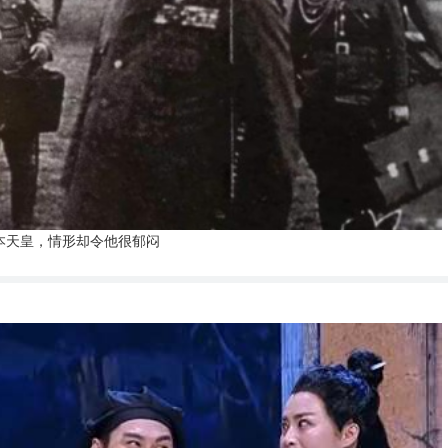
本天皇，情形却令他很郁闷