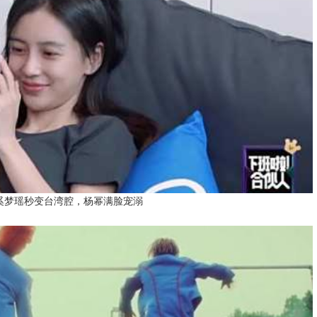
奚梦瑶秒变台湾腔，杨幂满脸宠溺