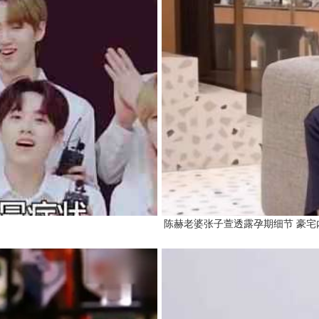
陈赫老婆张子萱透露孕期细节 豪宅