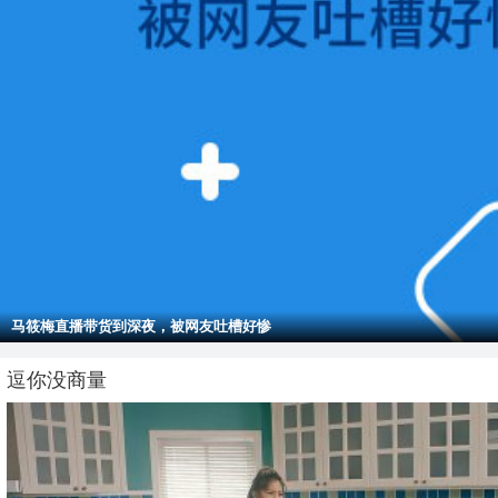
周杰伦和老婆墨尔本被偶遇，不受谣言感情稳定
逗你没商量