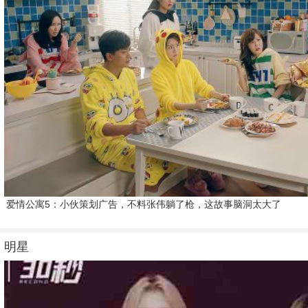
爱情公寓5：小伙策划广告，不料张伟躺了枪，这故事脑洞太大了
明星