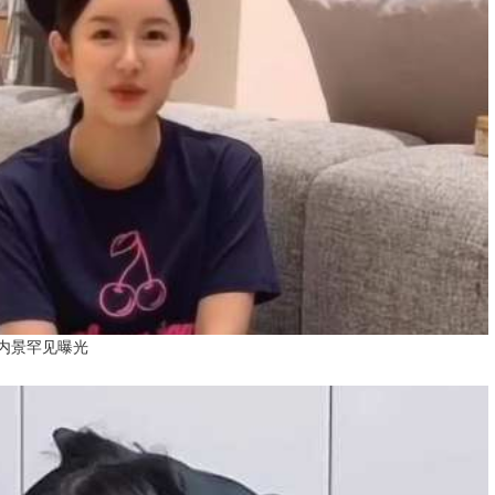
内景罕见曝光