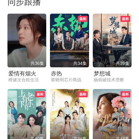
同步跟播
共36集
共34集
共39集
爱情有烟火
赤热
梦想城
檀健次合租生活
黄晓明芯片商战
杨烁破技术垄断
共40集
共36集
共48集