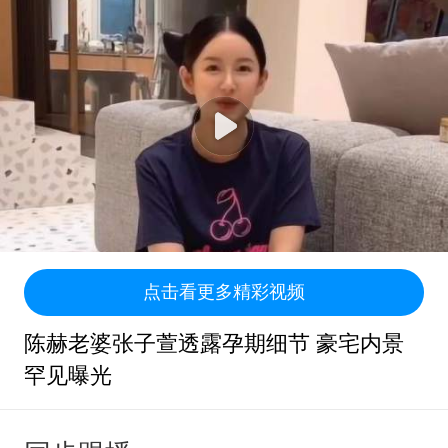
点击看更多精彩视频
陈赫老婆张子萱透露孕期细节 豪宅内景
罕见曝光