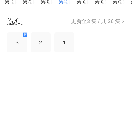
第1部
第2部
第3部
第4部
第5部
第6部
第7部
小状况，但总可以化险为夷，而且都会带给大家意
外的惊喜！
选集
更新至
3
集 / 共
26
集
3
2
1