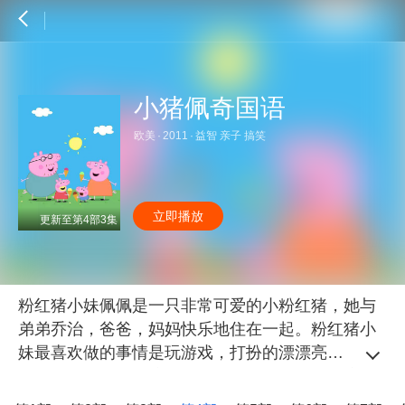
小猪佩奇国语
欧美
·
2011
·
益智 亲子 搞笑
立即播放
更新至第4部3集
粉红猪小妹佩佩是一只非常可爱的小粉红猪，她与
弟弟乔治，爸爸，妈妈快乐地住在一起。粉红猪小
妹最喜欢做的事情是玩游戏，打扮的漂漂亮亮，渡
假，以及住在小泥坑里快乐的跳上跳下！除了这
些，她还喜欢到处探险，虽然有些时候会遇到一些