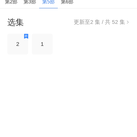
第2部
第3部
第5部
第6部
等，为了阻止光头强破坏森林，保卫自己的家园，
以熊大熊二为首的丛林动物们和光头强继续展开保
选集
卫森林的斗争。
更新至
2
集 / 共
52
集
2
1