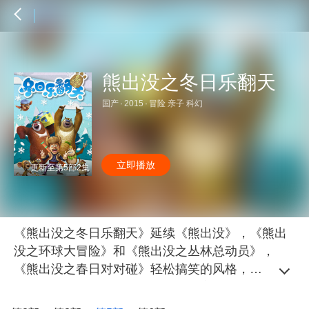
熊出没之冬日乐翻天
国产
·
2015
·
冒险 亲子 科幻
立即播放
更新至第5部2集
《熊出没之冬日乐翻天》延续《熊出没》，《熊出
没之环球大冒险》和《熊出没之丛林总动员》，
《熊出没之春日对对碰》轻松搞笑的风格，讲述在
冬天的森林里，熊大熊二和光头强之间发生的和冬
季有关的系列故事，如冰上钓鱼，打雪仗，做冰雕