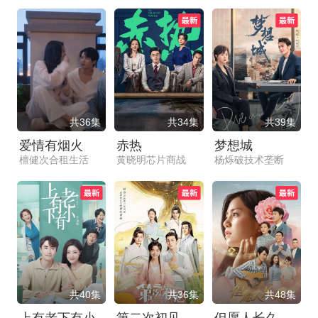
共36集
共34集
共39集
爱情有烟火
赤热
梦想城
檀健次合租生活
黄晓明芯片商战
杨烁破技术垄断
共40集
共36集
共48集
上有老下有小
第二次初见
但愿人长久