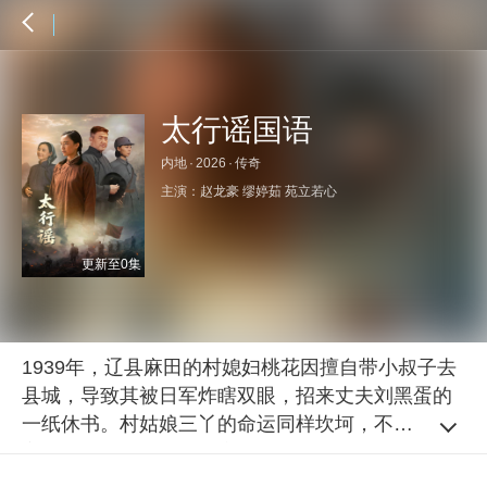
太行谣国语
内地
·
2026
·
传奇
主演：
赵龙豪
缪婷茹
苑立若心
更新至0集
1939年，辽县麻田的村媳妇桃花因擅自带小叔子去
县城，导致其被日军炸瞎双眼，招来丈夫刘黑蛋的
一纸休书。村姑娘三丫的命运同样坎坷，不仅被陈
家二小子以三石粮食退亲，更在不知情的情况下与
刘黑蛋火速定了亲，三丫心灰意冷之下欲悬梁自