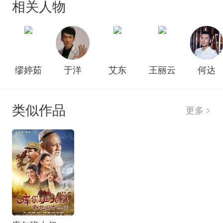
相关人物
尽，被桃花意外救下。本是救命之恩但当得知桃花
是刘黑蛋的休妻却与自己一样怀有身孕之后，三丫
也只得使尽浑身解数逼迫桃花离开，桃花一气之下
带着小叔离开了刘家。正值八路军总部来太行山建
立革命根据地，桃花投身革命加入了中国共产党，
缪婷茹
于洋
艾东
王丽云
何达
被选为妇救会主任。她不仅带领姐妹们做军鞋、护
理伤病员、支援前线，在八路军因日寇扫荡转移之
际，更冒着被杀头的危险奶养了八路军后代太行，
类似作品
更多
从此开始了“奶娘”人生，在她的组织和感召下，身边
的其他姐妹也被引领上“奶娘”的道路，奶养了多名革
命后代，用大爱诠释了太行精神。