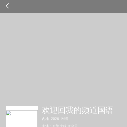
欢迎回我的频道国语
内地
·
2026
·
剧情
主演：
万茜
李纯
唐晓天