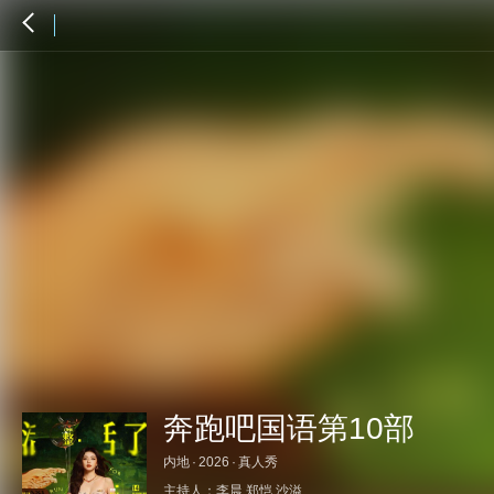
奔跑吧国语第10部
内地
·
2026
·
真人秀
主持人：
李晨
郑恺
沙溢