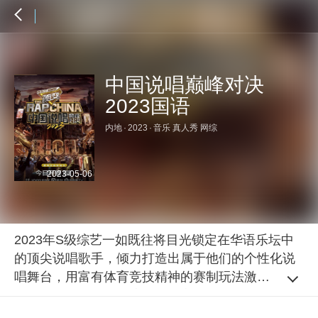
中国说唱巅峰对决
2023国语
内地
·
2023
·
音乐 真人秀 网综
2023-05-06
2023年S级综艺一如既往将目光锁定在华语乐坛中
的顶尖说唱歌手，倾力打造出属于他们的个性化说
唱舞台，用富有体育竞技精神的赛制玩法激发出他
们的创作潜能，用一流的说唱音乐为华语乐坛再添
上浓墨重彩的一笔，让华语乐坛说唱巅峰的光彩永