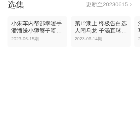
选集
更新至20230615
小朱车内帮郜幸暖手
第12期上 终极告白选
潘潘送小狮簪子暗示
人闹乌龙 子涵直球打
求婚?
动老张
2023-06-15期
2023-06-14期