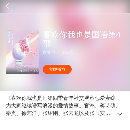
喜欢你我也是国语第4
部
内地
·
2023
·
真人秀
立即播放
2023-06-15
《喜欢你我也是》第四季青年社交观察恋爱爽综，
为大家继续谱写浪漫的爱情故事。官鸿、蒋诗萌、
秦岚、徐艺洋、张绍刚、张云龙以及张玉安老师与
你一起开始破茧之旅！冲破束缚，直球追爱！