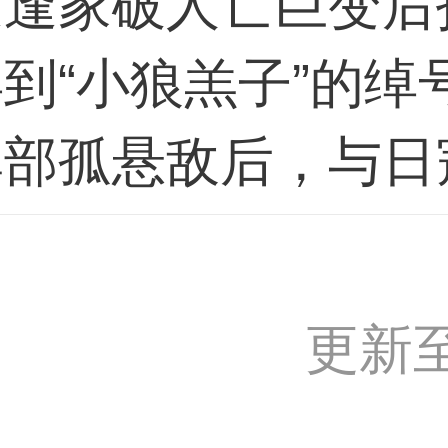
遭逢家破人亡巨变后
到“小狼羔子”的绰
率部孤悬敌后，与日
决，多次负伤几乎牺
不改初心，一心向党
更新
舍得”与“自我牺牲”