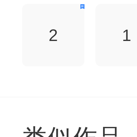
很多亲如手足的
情。李凤林从游
2
1
和解放军军政委
弹孔就是他最好