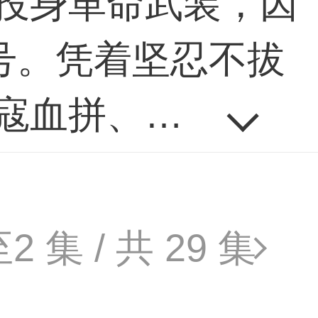
投身革命武装，因
号。凭着坚忍不拔
寇血拼、与土匪厮
牲，虽然承受着危
。在艰苦卓绝的斗
至
2
集 / 共
29
集
，令李凤林结交了