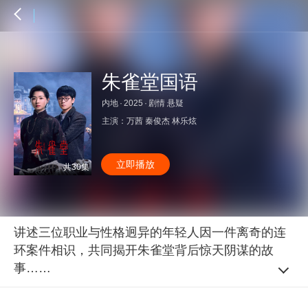
朱雀堂国语
内地
·
2025
·
剧情 悬疑
主演：
万茜
秦俊杰
林乐炫
立即播放
共30集
讲述三位职业与性格迥异的年轻人因一件离奇的连
环案件相识，共同揭开朱雀堂背后惊天阴谋的故
事……