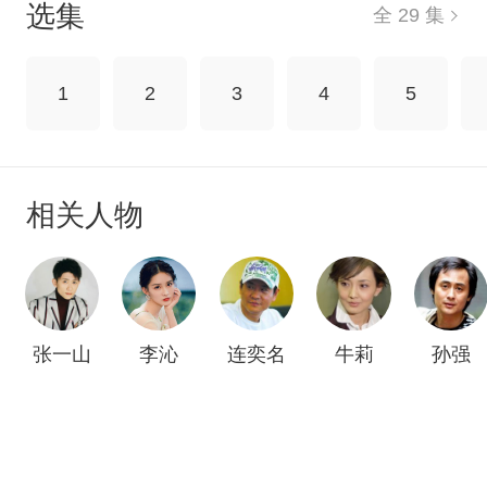
选集
全 29 集
京看芭蕾舞剧《白蛇传》，主演是年轻的芭蕾舞演
员闻小摇和乔米。首演当晚，周同从机场赶往剧场
去看女友闻小摇的演出，路上意外遭遇车祸，两对
1
2
3
4
5
恋人的爱情在这一天发生了巨大的转折。在经历了
人生的团聚与别离、爱情的美好与苦涩之后，几个
年轻人终在现实生活中体悟出浓浓的人生况味。许
先在与典典的相处中逐渐打开心结，两个有情人终
相关人物
成眷属。闻小摇也走出了人生的至暗时刻，通过不
懈努力，成为一名真正的芭蕾舞艺术家。
张一山
李沁
连奕名
牛莉
孙强