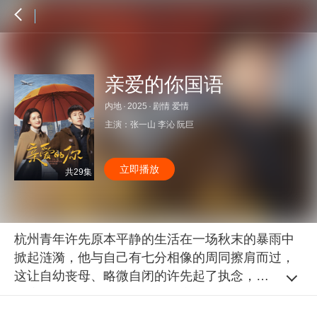
亲爱的你国语
内地
·
2025
·
剧情 爱情
主演：
张一山
李沁
阮巨
立即播放
共29集
杭州青年许先原本平静的生活在一场秋末的暴雨中
掀起涟漪，他与自己有七分相像的周同擦肩而过，
这让自幼丧母、略微自闭的许先起了执念，开始寻
找这个相似的陌生人。因为相亲而认识的石典典，
爽快地答应帮助许先一起寻找周同，两人结伴去北