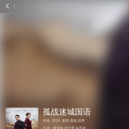
孤战迷城国语
内地
·
2024
·
剧情 悬疑 战争
主演：
黄景瑜
辛芷蕾
马思超