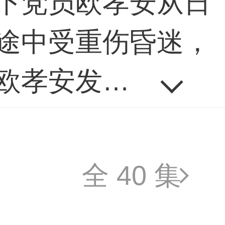
下党员欧孝安从日
途中受重伤昏迷，
欧孝安发现自己丧
四年前记忆的终点
意图揭露日本间谍
全 40 集
地下党员覃莫卿从