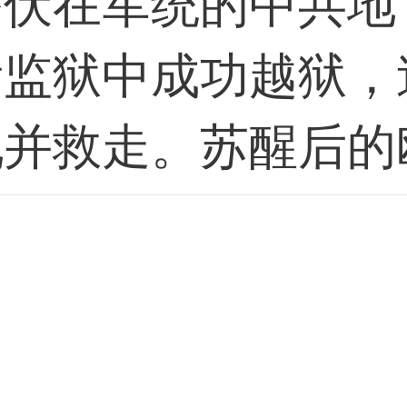
潜伏在军统的中共地
所监狱中成功越狱，
现并救走。苏醒后的
年的记忆。欧孝安以
星记忆，秘密调查并
脸。期间，他与中共