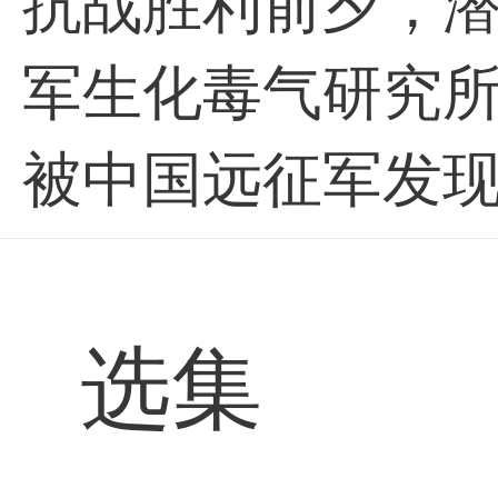
抗战胜利前夕，
军生化毒气研究
被中国远征军发
失了在监狱近四
为起点，捡拾零
选集
黎少堂的罪恶嘴