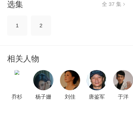
选集
全 37 集
人效仿彭锦西建作坊做泳装，开始与他展开价格
战，彭锦西夫妇见招拆招，既巩固了本地市场，又
团结了同行，彭锦西领路让“兴城泳装”走向全国。上
1
2
世纪90年代，彭锦西遭遇秦升复仇和市场整改的双
面夹击，跌入低谷，他依旧乐观，凭借过人的智
慧，几经沉浮找到突破口，建立正规工厂和自主品
牌，成功突围。之后，彭锦西夫妇带领“兴城泳装”乘
相关人物
风踏浪，成为全球最大的泳装生产基地，世界上每4
件泳装就有1件是兴城人生产出来的。
乔杉
杨子姗
刘佳
唐鉴军
于洋