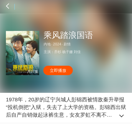
乘风踏浪国语
内地
·
2024
·
剧情
主演：
乔杉
杨子姗
刘佳
立即播放
共37集
1978年，20岁的辽宁兴城人彭锦西被情敌秦升举报
“投机倒把”入狱，失去了上大学的资格。彭锦西出狱
后自产自销做起泳裤生意，女友罗虹不离不弃，他
们克服重重困难喜结连理，彭锦西成为当地第一个
“万元户”。1980年代初，政策放开，远亲贾为民等