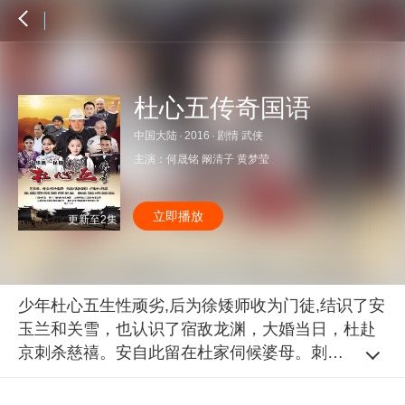
杜心五传奇国语
中国大陆
·
2016
·
剧情 武侠
主演：
何晟铭
阚清子
黄梦莹
立即播放
更新至2集
少年杜心五生性顽劣,后为徐矮师收为门徒,结识了安
玉兰和关雪，也认识了宿敌龙渊，大婚当日，杜赴
京刺杀慈禧。安自此留在杜家伺候婆母。刺杀失败
后，龙渊带官兵穷追猛打，杜在关雪的帮助下逃亡
日本。在日本杜加入同盟会，结识了一些革命党