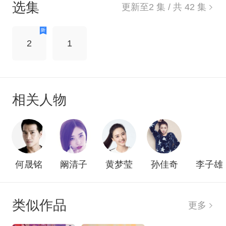
选集
更新至
2
集 / 共
42
集
人，关雪和杜互生情愫。龙渊一路追到日本，和山
本勾 结，要置杜为死地。清政府瓦解后，杜和关雪
等人学成归国。杜内心愧对安，却还是放不下关
2
1
雪。龙渊用计让杜参加国术比赛，导致杜受伤，在
关和安的照顾下渐渐恢复。
相关人物
何晟铭
阚清子
黄梦莹
孙佳奇
李子雄
类似作品
更多