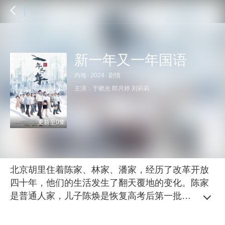
新一年又一年国语
内地
·
2024
·
剧情
主演：
于晓光
郎月婷
刘莉莉
更新至0集
北京胡里住着陈家、林家、潘家，经历了改革开放
四十年，他们的生活发生了翻天覆地的变化。陈家
是普通人家，儿子陈焕是恢复高考后第一批大学
生，后来成了著名的经济学者，女儿陈青和女婿何
大海，经历了下海下岗和再就业。小女儿陈小鸥则