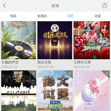
榜单
1
2
3
电影
电视剧
综艺
动漫
天赐的声音
国乐无双
王牌对王牌
2026-07-24
2026-07-25
2024-01-19
4
5
6