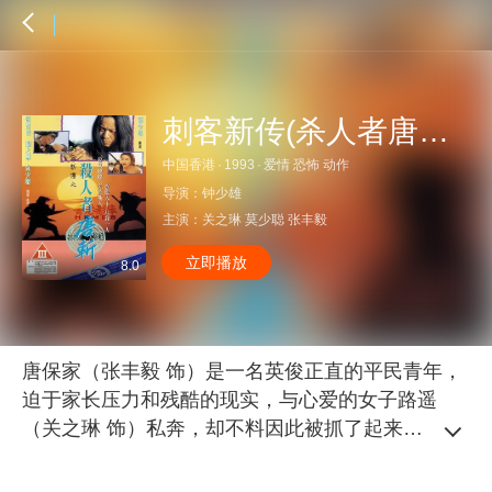
刺客新传(杀人者唐斩)国语
中国香港
·
1993
·
爱情 恐怖 动作
导演：
钟少雄
主演：
关之琳
莫少聪
张丰毅
立即播放
8.0
唐保家（张丰毅 饰）是一名英俊正直的平民青年，
迫于家长压力和残酷的现实，与心爱的女子路遥
（关之琳 饰）私奔，却不料因此被抓了起来，被判
极刑。当朝奸佞魏忠贤正在组织自己的锦衣卫队
伍，看上了死牢中的唐保家，唐保家因此获得重