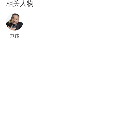
相关人物
了老崔乘坐的出租车，好心的老崔本想只送小夏回
家，没想却发生了一连串事情。情急之下，老崔只
得和小夏合作，相互帮助，不料一波未平，一波又
起，两人历经磨难，还卷入到一场盗窃国宝的阴谋
之中。在相处的过程中，两人的内心似乎也种下了
范伟
一颗在渐渐发芽的种子。