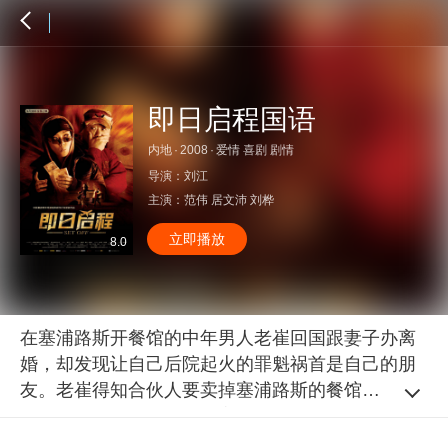
即日启程国语
内地
·
2008
·
爱情 喜剧 剧情
导演：
刘江
主演：
范伟
居文沛
刘桦
立即播放
8.0
在塞浦路斯开餐馆的中年男人老崔回国跟妻子办离
婚，却发现让自己后院起火的罪魁祸首是自己的朋
友。老崔得知合伙人要卖掉塞浦路斯的餐馆，情场
失意的老崔只想快点回到塞浦路斯挽救自己的事
业。在老崔往飞机场的途中，醉酒的女孩小夏拦住