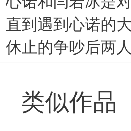
心诺和闫若冰是
直到遇到心诺的
休止的争吵后两
类似作品