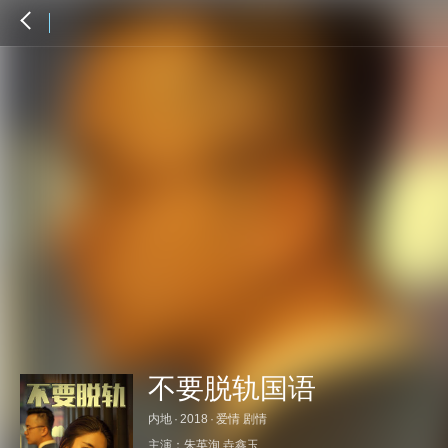
不要脱轨国语
内地
·
2018
·
爱情 剧情
主演：
朱英洵
垚鑫玉