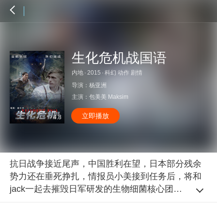
生化危机战国语
内地
·
2015
·
科幻 动作 剧情
导演：
杨亚洲
主演：
包美美
Maksim
立即播放
4.8
抗日战争接近尾声，中国胜利在望，日本部分残余
势力还在垂死挣扎，情报员小美接到任务后，将和
jack一起去摧毁日军研发的生物细菌核心团队。途
中遇到身份可疑的艳妮和组织派来的莫人。四人汇
合后小美感觉到有些不对的地方，和jack制造了假