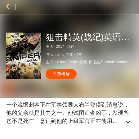
狙击精英(战纪)英语特辑
美国
·
2014
·
动作
导演：
唐·迈克尔·保罗
主演：
Chad Collins
汤姆·贝伦杰
Dominic Mafham
立即播放
7.3
一个流氓刺客正在军事领导人布兰登得到消息说，
他的父亲就是其中之一。他试图追查凶手，发现爸
爸不是死亡，意识到他的上级军官正在使用他作为
诱饵来追踪杀手。