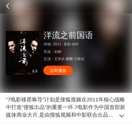
洋流之前国语
内地
·
2011
·
喜剧 动作
导演：
刘烨
主演：
王学兵
圈圈
小宋佳
立即播放
8.9
“7电影移星唤导”计划是搜狐视频在2011年核心战略
中打造“搜狐出品”的重要一环.7电影作为中国首部新
媒体商业大片,是由搜狐视频和中影联合出品,诺基亚
作为全程战略合作伙伴共同打造,7位国内一线男星
刘烨,黄渤,黄磊,吴秀波,王学兵,李光洁,张默首次跨界