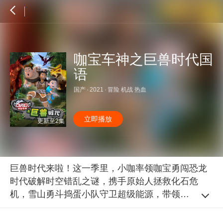
咖宝车神之巨兽时代国
语
国产
·
2021
·
冒险 机战 热血
立即播放
更新至2集
巨兽时代来啦！这一季里，小咖率领咖宝勇闯恐龙
时代破解时空错乱之谜，携手原始人拯救化石危
机，雪山勇斗捣蛋小队守卫超级能源，带领动物大
迁徙逃离生存危机，勇战狡猾的外星人保护地球和
家人…更多精彩，一起关注！