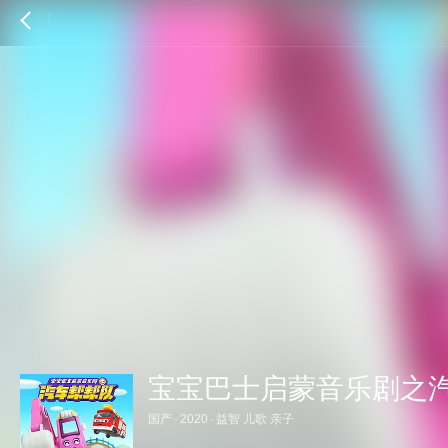
宝宝巴士启蒙音乐剧之
国产
·
2020
·
益智 儿歌 亲子