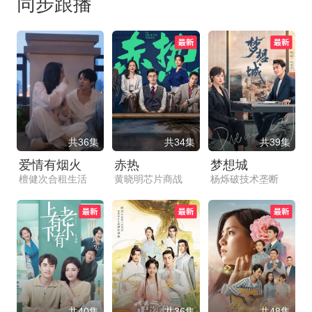
同步跟播
共36集
共34集
共39集
爱情有烟火
赤热
梦想城
檀健次合租生活
黄晓明芯片商战
杨烁破技术垄断
共40集
共36集
共48集