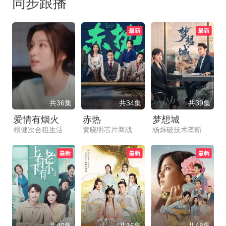
同步跟播
共36集
共34集
共39集
爱情有烟火
赤热
梦想城
檀健次合租生活
黄晓明芯片商战
杨烁破技术垄断
共40集
共36集
共48集