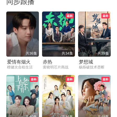
同步跟播
共36集
共34集
共39集
爱情有烟火
赤热
梦想城
檀健次合租生活
黄晓明芯片商战
杨烁破技术垄断
共40集
共36集
共48集