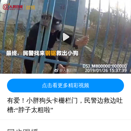
点击看更多精彩视频
有爱！小胖狗头卡栅栏门，民警边救边吐
槽:“脖子太粗啦”