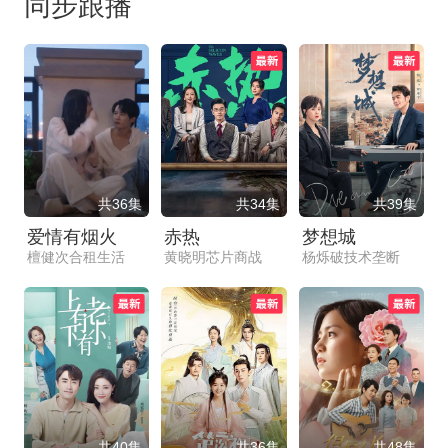
同步跟播
共36集
共34集
共39集
爱情有烟火
赤热
梦想城
檀健次合租生活
黄晓明芯片商战
杨烁破技术垄断
共40集
共36集
共48集