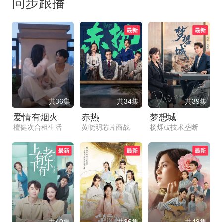
同步跟播
共36集
共34集
共39集
爱情有烟火
赤热
梦想城
檀健次合租生活
黄晓明芯片商战
杨烁破技术垄断
共40集
共36集
共48集