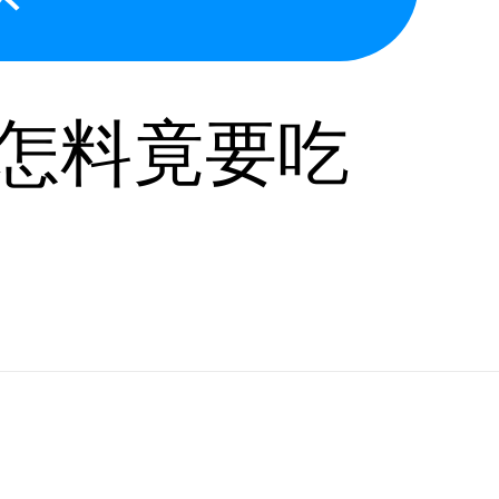
怎料竟要吃