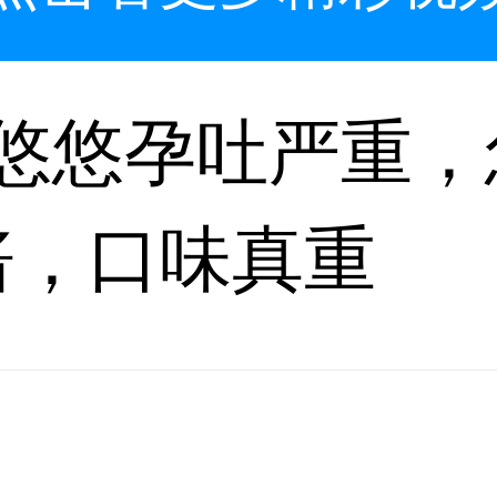
：悠悠孕吐严重，
酱，口味真重