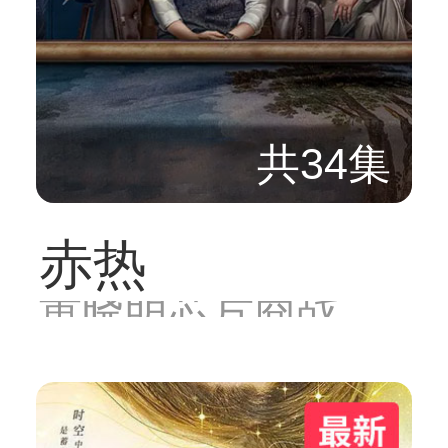
共34集
赤热
黄晓明芯片商战