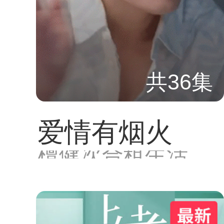
共36集
爱情有烟火
檀健次合租生活