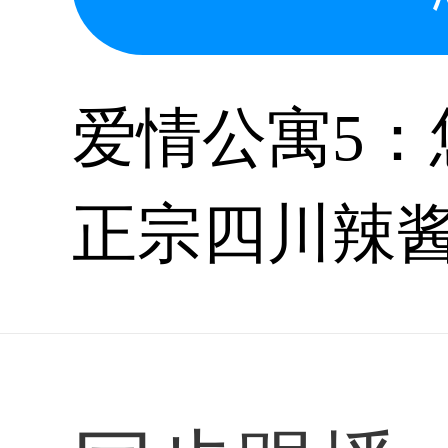
爱情公寓5
正宗四川辣