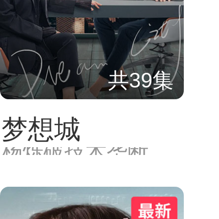
共39集
梦想城
杨烁破技术垄断