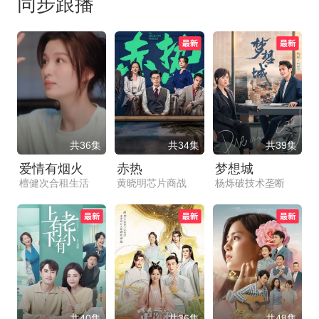
同步跟播
共36集
共34集
共39集
爱情有烟火
赤热
梦想城
檀健次合租生活
黄晓明芯片商战
杨烁破技术垄断
共40集
共36集
共48集