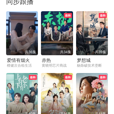
同步跟播
共36集
共34集
共39集
爱情有烟火
赤热
梦想城
檀健次合租生活
黄晓明芯片商战
杨烁破技术垄断
共40集
共36集
共48集