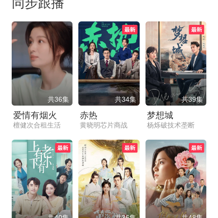
同步跟播
共36集
共34集
共39集
爱情有烟火
赤热
梦想城
檀健次合租生活
黄晓明芯片商战
杨烁破技术垄断
共40集
共36集
共48集