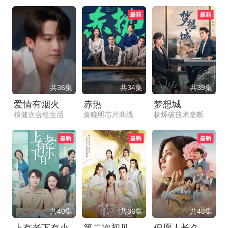
共36集
共34集
共39集
爱情有烟火
赤热
梦想城
檀健次合租生活
黄晓明芯片商战
杨烁破技术垄断
共40集
共36集
共48集
上有老下有小
第二次初见
但愿人长久