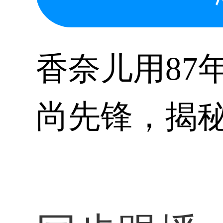
香奈儿用87
尚先锋，揭