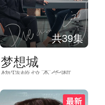
共39集
梦想城
杨烁破技术垄断