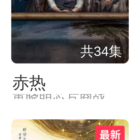
共34集
赤热
黄晓明芯片商战