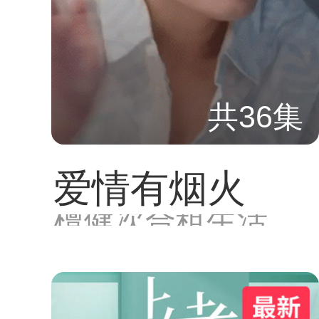
共36集
爱情有烟火
檀健次合租生活