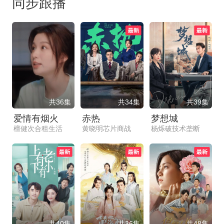
同步跟播
共36集
共34集
共39集
爱情有烟火
赤热
梦想城
檀健次合租生活
黄晓明芯片商战
杨烁破技术垄断
共40集
共36集
共48集