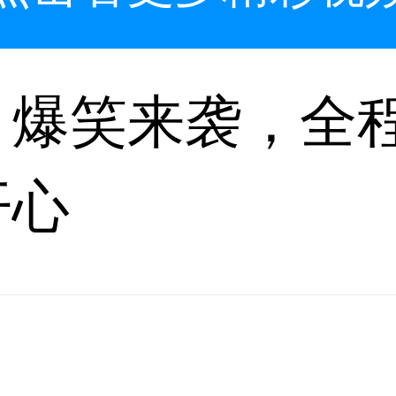
》爆笑来袭，全
开心