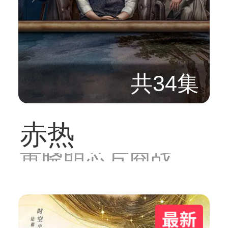
共34集
赤热
黄晓明芯片商战