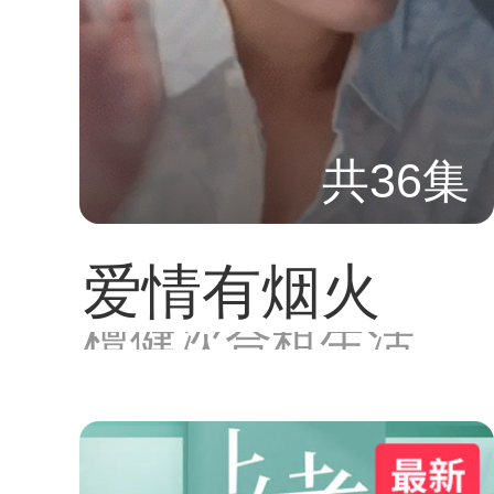
共36集
爱情有烟火
檀健次合租生活