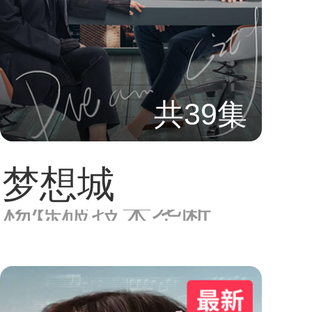
共39集
梦想城
杨烁破技术垄断