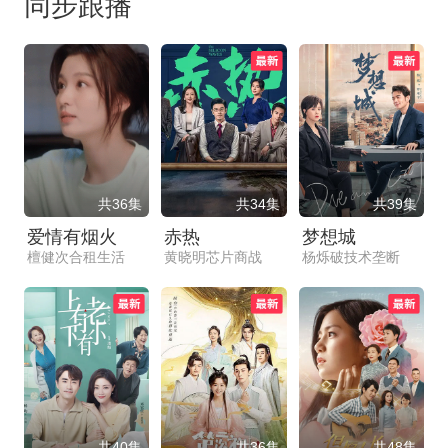
同步跟播
共36集
共34集
共39集
爱情有烟火
赤热
梦想城
檀健次合租生活
黄晓明芯片商战
杨烁破技术垄断
共40集
共36集
共48集