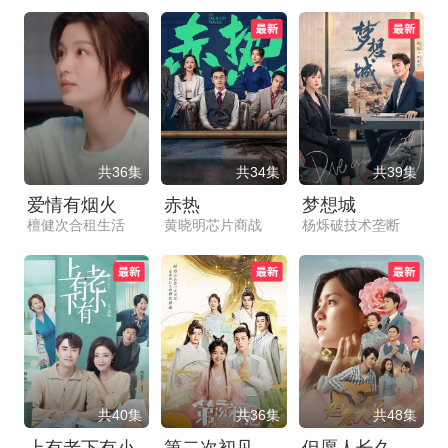
共36集
共34集
共39集
爱情有烟火
赤热
梦想城
檀健次合租生活
黄晓明芯片商战
杨烁破技术垄断
共40集
共36集
共48集
上有老下有小
第二次初见
但愿人长久