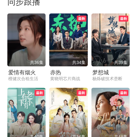
同步跟播
共36集
共34集
共39集
爱情有烟火
赤热
梦想城
檀健次合租生活
黄晓明芯片商战
杨烁破技术垄断
共40集
共36集
共48集