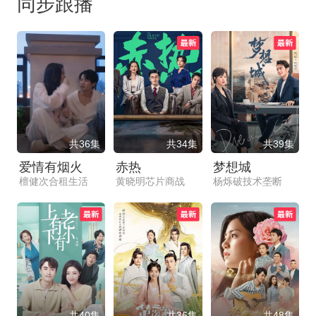
同步跟播
共36集
共34集
共39集
爱情有烟火
赤热
梦想城
檀健次合租生活
黄晓明芯片商战
杨烁破技术垄断
共40集
共36集
共48集