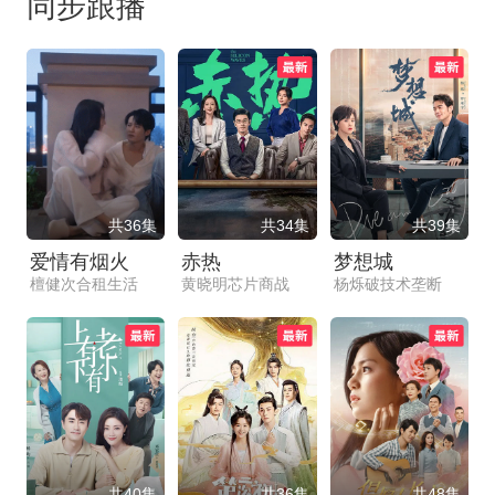
同步跟播
共36集
共34集
共39集
爱情有烟火
赤热
梦想城
檀健次合租生活
黄晓明芯片商战
杨烁破技术垄断
共40集
共36集
共48集