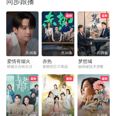
同步跟播
共36集
共34集
共39集
爱情有烟火
赤热
梦想城
檀健次合租生活
黄晓明芯片商战
杨烁破技术垄断
共40集
共36集
共48集