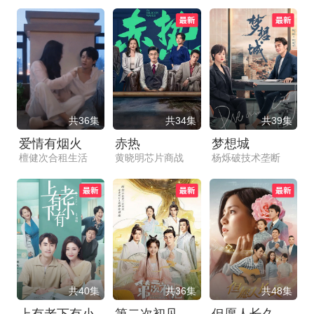
共36集
共34集
共39集
爱情有烟火
赤热
梦想城
檀健次合租生活
黄晓明芯片商战
杨烁破技术垄断
共40集
共36集
共48集
上有老下有小
第二次初见
但愿人长久