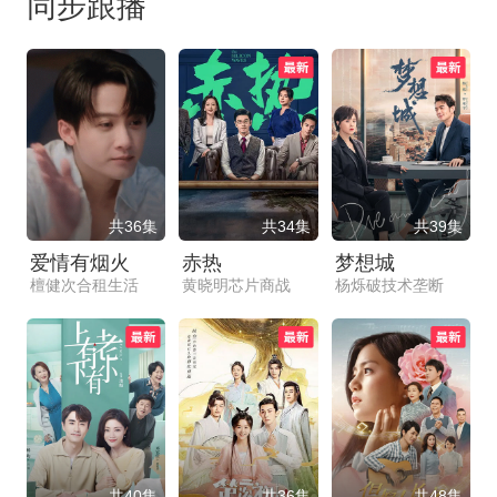
同步跟播
共36集
共34集
共39集
爱情有烟火
赤热
梦想城
檀健次合租生活
黄晓明芯片商战
杨烁破技术垄断
共40集
共36集
共48集