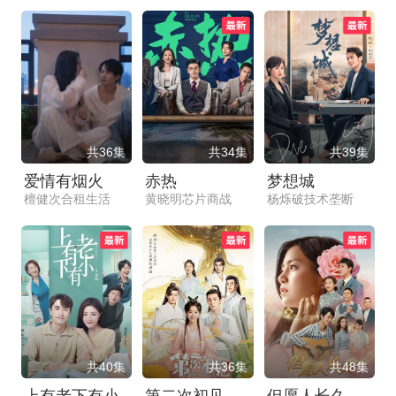
共36集
共34集
共39集
爱情有烟火
赤热
梦想城
檀健次合租生活
黄晓明芯片商战
杨烁破技术垄断
共40集
共36集
共48集
上有老下有小
第二次初见
但愿人长久