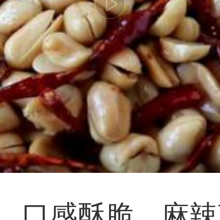
，口感酥脆，麻辣